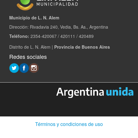
Municipio de L. N. Alem
Dirección: Rivadavia 240, Vedia, Bs. As., Argentina
Teléfono:
2354-420067 / 420111 / 420489
Distrito de L. N. Alem |
Provincia de Buenos Aires
Redes sociales
(Abre
Términos y condiciones de uso
en
ventana