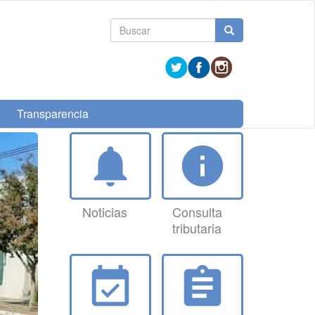
Formulario
Buscar
de
búsqueda
Transparencia
notifications
info
Noticias
Consulta
tributaria
event_available
assignment