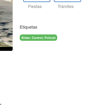
Fiestas
Trámites
Etiquetas
Slider; Control; Policial
s