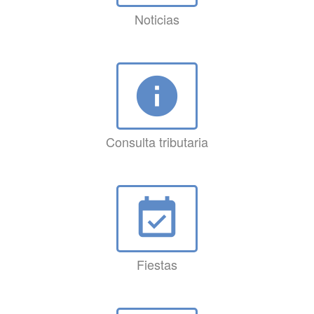
Noticias
info
Consulta tributaria
event_available
Fiestas