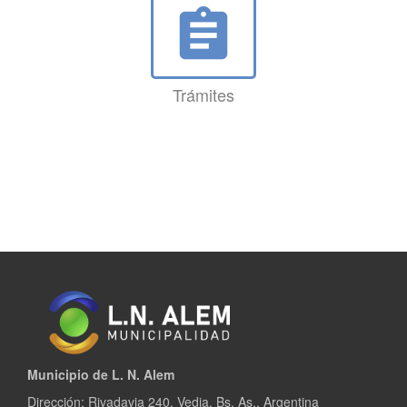
assignment
Trámites
Municipio de L. N. Alem
Dirección: Rivadavia 240, Vedia, Bs. As., Argentina