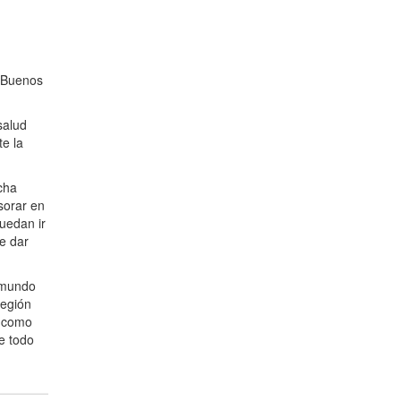
 "Buenos
salud
e la
cha
sorar en
puedan ir
e dar
Edmundo
Región
n como
e todo