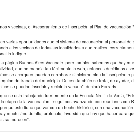
cinos y vecinas, el Asesoramiento de Inscripción al Plan de vacunación
ó en varias oportunidades que el sistema de vacunación al personal de 
do a los vecinos de todas las localidades a que realicen correctament
nal lo indique.
e la página Buenos Aires Vacunate, pero también sabemos que hay mu
ectividad, que no maneja tan fácilmente la web, entonces decidimos ase
inas se acerquen, puedan corroborar si hicieron bien la inscripción o 
equipo de trabajo del municipio. De eso también se trata, de ayudar, d
as se puedan inscribir y recibir la vacuna”, declaró Ferraris.
ó que se está trabajando fuertemente en la Escuela Nro 1 de Vedia, “
unda etapa de la vacunación: “seguimos avanzando con reuniones con 
s porque esto tiene que ver con un hecho histórico, con una vacunació
 hay muchísimo detalle, protocolo, inversión que hay que hacer para qu
nos se merecen”.