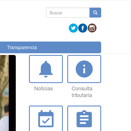
Formulario
Buscar
de
búsqueda
Transparencia
notifications
info
Noticias
Consulta
tributaria
event_available
assignment