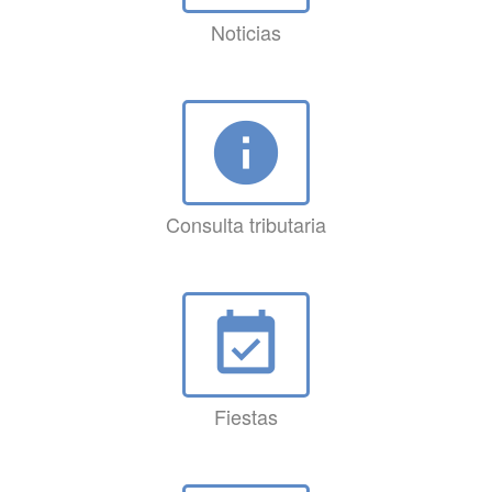
Noticias
info
Consulta tributaria
event_available
Fiestas