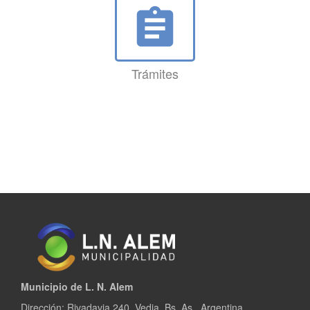
assignment
Trámites
Municipio de L. N. Alem
Dirección: Rivadavia 240, Vedia, Bs. As., Argentina