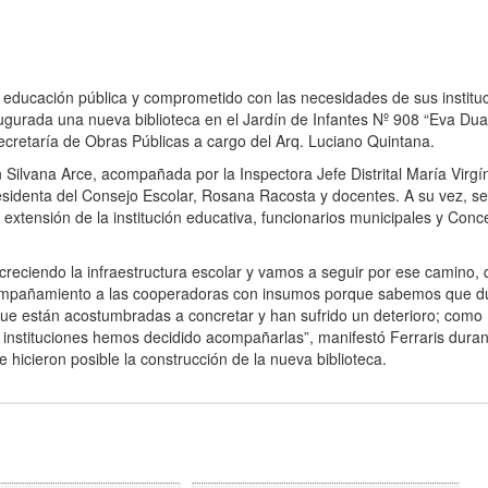
 educación pública y comprometido con las necesidades de sus institu
naugurada una nueva biblioteca en el Jardín de Infantes Nº 908 “Eva Dua
secretaría de Obras Públicas a cargo del Arq. Luciano Quintana.
n Silvana Arce, acompañada por la Inspectora Jefe Distrital María Virgí
Presidenta del Consejo Escolar, Rosana Racosta y docentes. A su vez, se
 extensión de la institución educativa, funcionarios municipales y Conc
 creciendo la infraestructura escolar y vamos a seguir por ese camino,
acompañamiento a las cooperadoras con insumos porque sabemos que d
ue están acostumbradas a concretar y han sufrido un deterioro; como
instituciones hemos decidido acompañarlas”, manifestó Ferraris duran
e hicieron posible la construcción de la nueva biblioteca.