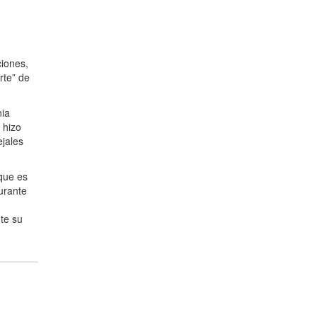
ciones,
rte” de
nia
 hizo
ejales
 que es
urante
te su