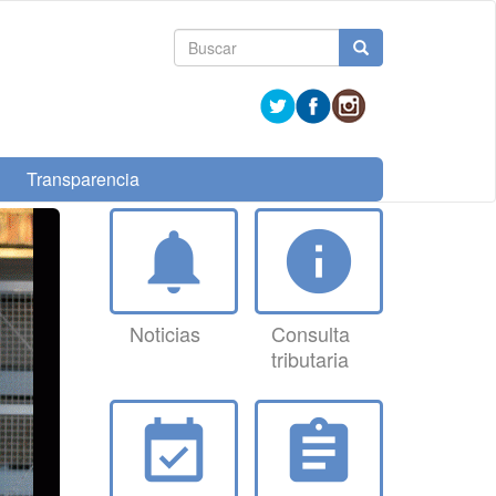
Formulario
Buscar
de
búsqueda
Transparencia
notifications
info
Noticias
Consulta
tributaria
event_available
assignment