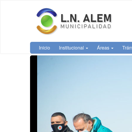
Ir
Municipalidad
al
de L. N. Alem
contenido
principal
Inicio
Institucional
Áreas
Trám
Contenido
principal