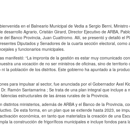
a bienvenida en el Balneario Municipal de Vedia a Sergio Berni, Ministro
e desarrollo Agrario, Cristián Girard, Director Ejecutivo de ARBA, Pablo
e del Banco Provincia, Juan Cuattromo. Allí, se presentó y detalló el P
resentes Diputados y Senadores de la cuarta sección electoral, como 
ncejales y funcionarios municipales.
osas manifestó: “La impronta de la gestión es estar muy comunicado con
uestra una vocación de no ser ministros de oficinas, sino de territorio
 ni la población de los distritos. Este gobierno ha apuntado a la produc
ones para impulsar al sector, fue anunciada por el Gobernador Axel Kici
Dr. Ramón Santamarina ; Se trata de una plan integral que incluye a 
falencias estructurales de las áreas rurales de la Provincia.
on distintos ministerios, además de ARBA y el Banco de la Provincia, co
oductivo. De esta forma, en un plan que se extiende hasta 2023, se impu
eactivación económica, en tanto que materializa la creación de una Esc
la la construcción de frigoríficos municipales e incluye fondos para l