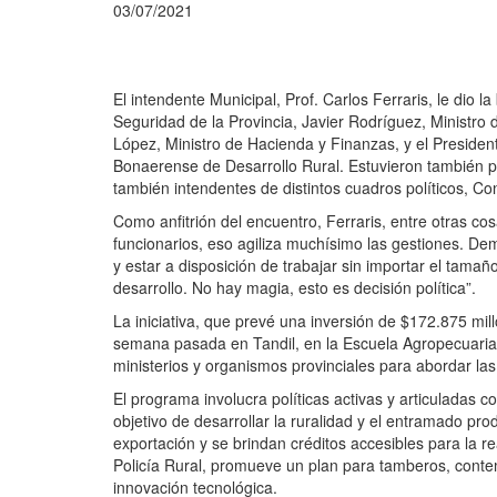
03/07/2021
El intendente Municipal, Prof. Carlos Ferraris, le dio l
Seguridad de la Provincia, Javier Rodríguez, Ministro d
López, Ministro de Hacienda y Finanzas, y el President
Bonaerense de Desarrollo Rural. Estuvieron también p
también intendentes de distintos cuadros políticos, Co
Como anfitrión del encuentro, Ferraris, entre otras c
funcionarios, eso agiliza muchísimo las gestiones. Dem
y estar a disposición de trabajar sin importar el tamaño
desarrollo. No hay magia, esto es decisión política”.
La iniciativa, que prevé una inversión de $172.875 mill
semana pasada en Tandil, en la Escuela Agropecuaria 
ministerios y organismos provinciales para abordar las 
El programa involucra políticas activas y articuladas c
objetivo de desarrollar la ruralidad y el entramado pr
exportación y se brindan créditos accesibles para la r
Policía Rural, promueve un plan para tamberos, contemp
innovación tecnológica.