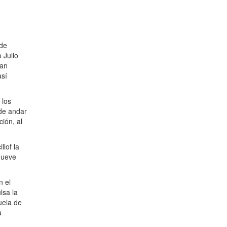
 de
 Julio
lan
así
 los
 de andar
ción, al
llof la
nueve
n el
lsa la
uela de
a