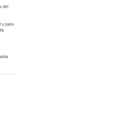
y del
l y para
da
cados