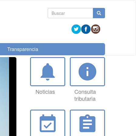
Formulario
Buscar
de
búsqueda
Transparencia
notifications
info
Noticias
Consulta
tributaria
event_available
assignment