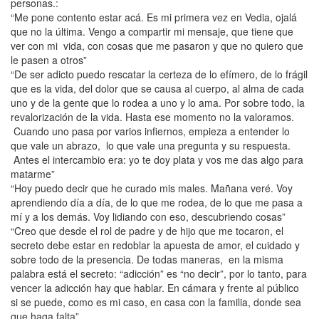
personas.:
“Me pone contento estar acá. Es mi primera vez en Vedia, ojalá
que no la última. Vengo a compartir mi mensaje, que tiene que
ver con mi vida, con cosas que me pasaron y que no quiero que
le pasen a otros”
“De ser adicto puedo rescatar la certeza de lo efímero, de lo frágil
que es la vida, del dolor que se causa al cuerpo, al alma de cada
uno y de la gente que lo rodea a uno y lo ama. Por sobre todo, la
revalorización de la vida. Hasta ese momento no la valoramos.
Cuando uno pasa por varios infiernos, empieza a entender lo
que vale un abrazo, lo que vale una pregunta y su respuesta.
Antes el intercambio era: yo te doy plata y vos me das algo para
matarme”
“Hoy puedo decir que he curado mis males. Mañana veré. Voy
aprendiendo día a día, de lo que me rodea, de lo que me pasa a
mí y a los demás. Voy lidiando con eso, descubriendo cosas”
“Creo que desde el rol de padre y de hijo que me tocaron, el
secreto debe estar en redoblar la apuesta de amor, el cuidado y
sobre todo de la presencia. De todas maneras, en la misma
palabra está el secreto: “adicción” es “no decir”, por lo tanto, para
vencer la adicción hay que hablar. En cámara y frente al público
si se puede, como es mi caso, en casa con la familia, donde sea
que haga falta”