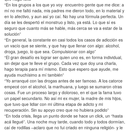
“En los grupos a los que yo voy encuentro gente que me dice: a
mí no me faltó nada, mis padres me dieron todo, en lo material y
en lo afectivo, y aun así yo caí. No hay una fórmula perfecta. Un
día se les despertó el monstruo y listo, ya está. Lo que sí es
seguro que cuanto más se hable, más cerca se va a estar de la
solución”
“En general, la constante en casi todos los casos de adicción es
un vacío que se siente, y que hay que llenar con algo: alcohol,
droga, juego, lo que sea. Compulsionar con algo”
“El gran desafío es lograr ser quien uno es, en forma individual,
sin dejar que te lleve el grupo. Cada vez que doy una charla,
hago terapia para mí mismo. Esto que espero que ayude, me
ayuda muchísimo a mí también”
“Yo arranqué con las drogas antes de ser famoso. A los catorce
empecé con el alcohol, la marihuana, y luego se sumaron otras
cosas. Fue un proceso largo y doloroso, en el que la fama tuvo
un papel secundario. No así mi ex mujer, la madre de mis hijos,
que tuvo que lidiar con mi última etapa de adicto y mi
recuperación. Sin su apoyo creo que no hubiera podido”
“En toda crisis, llega un punto donde se hace un click, un “hasta
acá llegué”. Una noche muy tarde, cuando todo y todos dormían,
caí de rodillas –aclaro que no fui criado en ninguna religión- y le