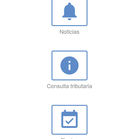
notifications
Noticias
info
Consulta tributaria
event_available