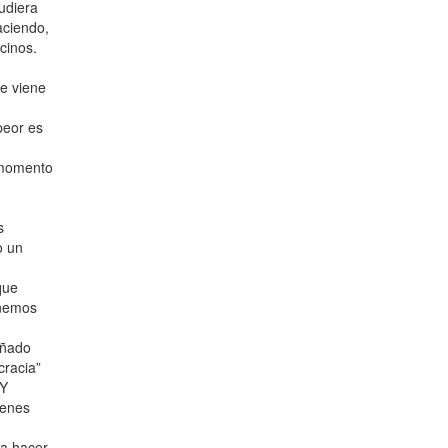
udiera
aciendo,
cinos.
se viene
peor es
 momento
s
o un
que
enemos
añado
cracia”
 Y
ienes
ra hacer