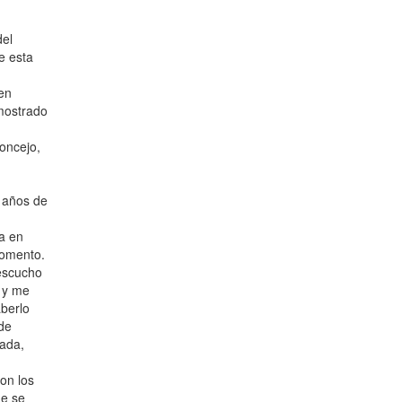
del
e esta
 en
emostrado
oncejo,
0 años de
ba en
momento.
 escucho
n y me
aberlo
de
nada,
on los
ue se