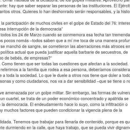
nte: hay que saber separar las personas de las instituciones. El Ejérci
tantos otros. Quienes lo han deshonrado serán responsables, y la histo
 participación de muchos civiles en el golpe de Estado del 76: intere
esa interrupción de la democracia”
 todos los 24 de Marzo cuando se conmemora esa fecha tan tremenda
 unos pocos nomás –todos saben que a mí me toca de una manera profu
, se manchó de sangre, se cometieron las aberraciones más atroces e
ítica actual que pueda justificar aquella barbarie de secuestros, de
 robo de bebés, de empresas?”
a. Como tienen que ser todas las cuestiones que afectan a la sociedad
 referimos a la familia que rodea a esa persona, deberíamos consider
a toda la sociedad. Lo que le duele a otros nos tiene que doler a todo
sonas y como ciudadanos, nos va a dar sensibilidad –que se tiene o n
ve amenazada por un golpe militar. Sin embargo, las formas de vulnera
un cuartel, se trata de un poder económico concentrado y apátrida se 
la democracia. El endeudamiento hace lo suyo, como la infiltración o
ay muchos factores que pueden condicionar la vigencia plena de la
idada. Tenemos que trabajar para llenarla de contenido, porque es q
nte durmiendo en la calle, que haya trabajo, que se pueda vivir dignam