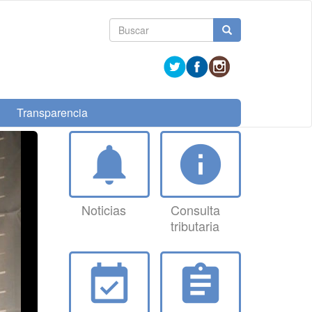
Formulario
Buscar
de
búsqueda
Transparencia
notifications
info
Noticias
Consulta
tributaria
event_available
assignment