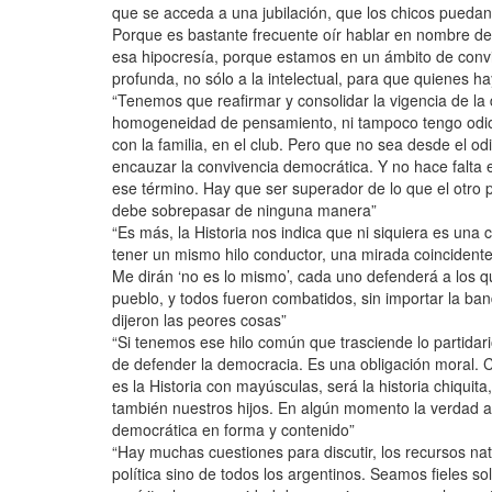
que se acceda a una jubilación, que los chicos puedan
Porque es bastante frecuente oír hablar en nombre de
esa hipocresía, porque estamos en un ámbito de conv
profunda, no sólo a la intelectual, para que quienes ha
“Tenemos que reafirmar y consolidar la vigencia de la
homogeneidad de pensamiento, ni tampoco tengo odio h
con la familia, en el club. Pero que no sea desde el od
encauzar la convivencia democrática. Y no hace falta
ese término. Hay que ser superador de lo que el otro 
debe sobrepasar de ninguna manera”
“Es más, la Historia nos indica que ni siquiera es una
tener un mismo hilo conductor, una mirada coincidente.
Me dirán ‘no es lo mismo’, cada uno defenderá a los qu
pueblo, y todos fueron combatidos, sin importar la ba
dijeron las peores cosas”
“Si tenemos ese hilo común que trasciende lo partida
de defender la democracia. Es una obligación moral. C
es la Historia con mayúsculas, será la historia chiquit
también nuestros hijos. En algún momento la verdad af
democrática en forma y contenido”
“Hay muchas cuestiones para discutir, los recursos na
política sino de todos los argentinos. Seamos fieles s