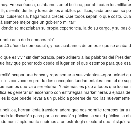
oy. En esa época, estábamos en el boliche, por ahí caían los militares
, disentir, dentro y fuera de los ámbitos políticos, cada uno con su po
ia, cuidémosla, hagámosla crecer. Que todos sepan lo que costó. Cua
erá siempre mejor que un gobierno militar”
s donde se mezclaban su propia experiencia, la de su cargo, y su pasió
rtante acto de la democracia”
los 40 años de democracia, y nos acabamos de enterar que se acaba 
 lo que es vivir sin democracia, pero adhiero a las palabras del Presiden
 que hay que poner todo desde el lugar en el que estemos para que esa
s permitió ocupar una banca y representar a sus votantes –oportunidad q
- los convoco en pro de dos conceptos fundamentales: uno, el de seg
 pensemos que va a ser eterna. Y además les pido a todos que luche
olítica es generar un escenario con estrategias marketineras alejadas de
ca es lo que puede llevar a un pueblo a ponerse de rodillas nuevamente 
a política, herramienta transformadora que nos permite representar a 
ndo la discusión pasa por la educación pública, la salud pública, la ob
odemos simplemente subirnos a un estrategia electoral que ni siquiera