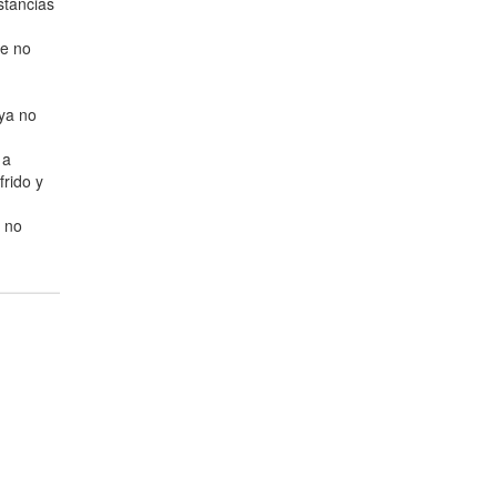
stancias
ue no
 ya no
 a
rido y
a no