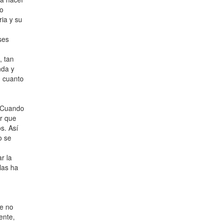
to
ria y su
ses
, tan
nda y
n cuanto
. Cuando
ar que
s. Así
o se
r la
las ha
ue no
ente,