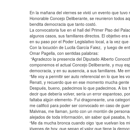
En la mañana del viernes se vivió un evento que tuvo r
Honorable Concejo Deliberante, se reunieron todos aq
bendita democracia que tanto costó.
La convocatoria fue en el hall del Primer Piso del Pal
algunos casos, sus familiares directos. El objetivo er
en su paso por el Poder Legislativo local, a la vez que
Con la locución de Lucila García Faiez, y luego de en
Omar Pagella, con sentidas palabras:
“Agradezco la presencia del Diputado Alberto Conocchia
componemos el actual Concejo Deliberante, y muy espe
democracia, y en su ausencia, a sus familiares. Me e
“Me voy a permitir ser auto referencial en lo que les 
Renati, y recuerdo que en ese momento mucha gente 
Después, bueno, padecimos lo que padecimos. A los 1
decir que debería volver, sería un error espantoso, p
faltaba algún elemento- Fui dragoneante, una categorí
me calificó para poder ser convocado en caso de gue
Malvinas, me llaman, junto con un montón de persona
alejados de toda información, sin saber qué pasaba, h
“Me da mucha bronca cuando oigo ‘que vuelvan los mili
jóvenes de hoy, que sepan el valor que tiene la demo