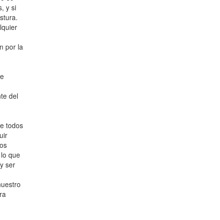
, y si
stura.
lquier
n por la
de
te del
ue todos
uir
mos
 lo que
y ser
nuestro
ra