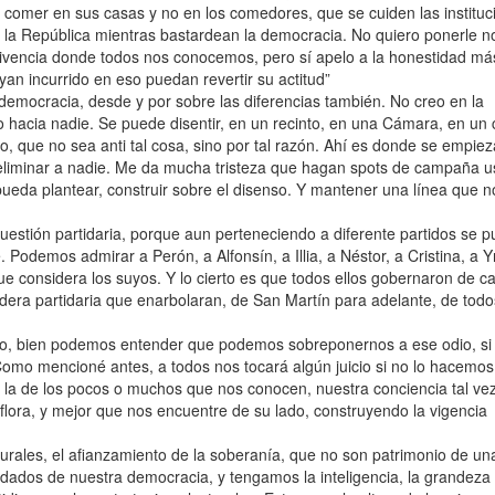
 comer en sus casas y no en los comedores, que se cuiden las instituc
 la República mientras bastardean la democracia. No quiero ponerle 
ivencia donde todos nos conocemos, pero sí apelo a la honestidad má
yan incurrido en eso puedan revertir su actitud”
 democracia, desde y por sobre las diferencias también. No creo en la
acia nadie. Se puede disentir, en un recinto, en una Cámara, en un 
io, que no sea anti tal cosa, sino por tal razón. Ahí es donde se empiez
 eliminar a nadie. Me da mucha tristeza que hagan spots de campaña 
pueda plantear, construir sobre el disenso. Y mantener una línea que n
 cuestión partidaria, porque aun perteneciendo a diferente partidos se 
 Podemos admirar a Perón, a Alfonsín, a Illia, a Néstor, a Cristina, a Y
e considera los suyos. Y lo cierto es que todos ellos gobernaron de ca
ndera partidaria que enarbolaran, de San Martín para adelante, de todo
rio, bien podemos entender que podemos sobreponernos a ese odio, si 
omo mencioné antes, a todos nos tocará algún juicio si no lo hacemos,
a, la de los pocos o muchos que nos conocen, nuestra conciencia tal vez
lora, y mejor que nos encuentre de su lado, construyendo la vigencia
turales, el afianzamiento de la soberanía, que no son patrimonio de un
oldados de nuestra democracia, y tengamos la inteligencia, la grandeza