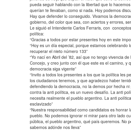
pueda seguir hablando con la libertad que lo hacemos h
querían te llevaban, como si nada. Hoy podemos discutir
Hay que defender lo conseguido. Vivamos la democrac
gobierno, del color que sea, con aciertos y errores, s
Le siguió el Intendente Carlos Ferraris, con concepto
política:
“Gracias a todos por estar presentes hoy en este impo
“Hoy es un día especial, porque estamos celebrando 
recuperar el nieto número 133”
“Yo nací en Abril del ’82, así que no tengo vivencia de
Concejo, y creo junto con él que este es el camino, y
democracia siga vigente”
“Invito a todos los presentes a los que la política le
los ciudadanos tenemos, y que agradezco haber tenido
defendiendo la democracia, no la demos por hecha ni
contra la anti política, es un nuevo desafío. La anti p
necesita realmente el pueblo argentino. La anti políti
esclavizado”
“Nuestra responsabilidad como candidatos es honrar l
pueblo. No podemos ignorar ni mirar para otro lado cua
pública, el pueblo argentino, qué país queremos. No p
sabemos adónde nos lleva”