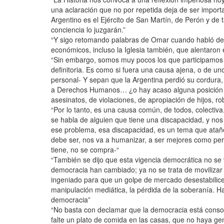
una aclaración que no por repetida deja de ser importa
Argentino es el Ejército de San Martín, de Perón y de 
conciencia lo juzgarán.”
“Y sigo retomando palabras de Omar cuando habló de la
económicos, incluso la Iglesia también, que alentaron 
“Sin embargo, somos muy pocos los que participamos
definitoria. Es como si fuera una causa ajena, o de
personal- Y sepan que la Argentina perdió su cordura
a Derechos Humanos… ¿o hay acaso alguna posición pol
asesinatos, de violaciones, de apropiación de hijos,
“Por lo tanto, es una causa común, de todos, colectiv
se habla de alguien que tiene una discapacidad, y nos
ese problema, esa discapacidad, es un tema que atañe 
debe ser, nos va a humanizar, a ser mejores como per
tiene, no se compra-“
“También se dijo que esta vigencia democrática no se 
democracia han cambiado; ya no se trata de movilizar 
ingeniado para que un golpe de mercado desestabilice 
manipulación mediática, la pérdida de la soberanía. H
democracia”
“No basta con declamar que la democracia está consol
falte un plato de comida en las casas, que no haya ge