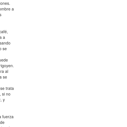
iones.
nombre a
s
café,
a a
usando
o se
puede
rigoyen.
ra al
s se
se trata
 si no
, y
a fuerza
 de