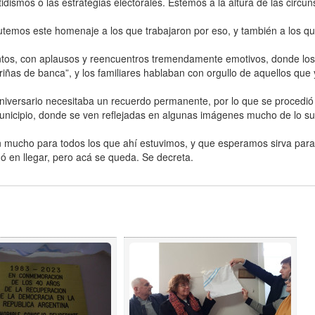
tidismos o las estrategias electorales. Estemos a la altura de las circun
utemos este homenaje a los que trabajaron por eso, y también a los q
ntos, con aplausos y reencuentros tremendamente emotivos, donde los
iñas de banca”, y los familiares hablaban con orgullo de aquellos que
aniversario necesitaba un recuerdo permanente, por lo que se procedió
unicipio, donde se ven reflejadas en algunas imágenes mucho de lo suf
n mucho para todos los que ahí estuvimos, y que esperamos sirva par
ó en llegar, pero acá se queda. Se decreta.