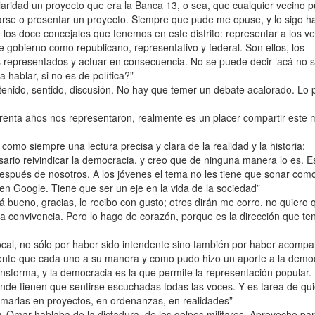
aridad un proyecto que era la Banca 13, o sea, que cualquier vecino p
rse o presentar un proyecto. Siempre que pude me opuse, y lo sigo h
los doce concejales que tenemos en este distrito: representar a los ve
 gobierno como republicano, representativo y federal. Son ellos, los
s representados y actuar en consecuencia. No se puede decir ‘acá no 
 hablar, si no es de política?”
ntenido, sentido, discusión. No hay que temer un debate acalorado. Lo 
enta años nos representaron, realmente es un placer compartir este
omo siempre una lectura precisa y clara de la realidad y la historia:
sario reivindicar la democracia, y creo que de ninguna manera lo es. E
después de nosotros. A los jóvenes el tema no les tiene que sonar com
en Google. Tiene que ser un eje en la vida de la sociedad”
á bueno, gracias, lo recibo con gusto; otros dirán me corro, no quiero 
la convivencia. Pero lo hago de corazón, porque es la dirección que t
local, no sólo por haber sido intendente sino también por haber acomp
mente que cada uno a su manera y como pudo hizo un aporte a la demo
ransforma, y la democracia es la que permite la representación popular.
nde tienen que sentirse escuchadas todas las voces. Y es tarea de qu
marlas en proyectos, en ordenanzas, en realidades”
y. Omar hablaba de la dictadura, de los golpes militares. Aprovecho pa