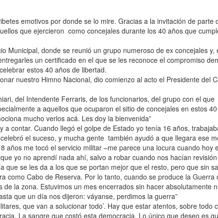
ibetes emotivos por donde se lo mire. Gracias a la invitación de parte 
uellos que ejercieron como concejales durante los 40 años que cumpl
acio Municipal, donde se reunió un grupo numeroso de ex concejales y,
a entregarles un certificado en el que se les reconoce el compromiso d
 celebrar estos 40 años de libertad.
tonar nuestro Himno Nacional, dio comienzo al acto el Presidente del C
ri, del Intendente Ferraris, de los funcionarios, del grupo con el que
cialmente a aquellos que ocuparon el sitio de concejales en estos 4
mociona mucho verlos acá. Les doy la bienvenida”
voy a contar. Cuando llegó el golpe de Estado yo tenía 16 años, trabaja
celebró el suceso, y mucha gente también ayudó a que llegara ese 
8 años me tocó el servicio militar –me parece una locura cuando hoy
orque yo no aprendí nada ahí, salvo a robar cuando nos hacían revisió
a que se les da a los que se portan mejor que el resto, pero que sin s
rra como Cabo de Reserva. Por lo tanto, cuando se produce la Guerra 
s de la zona. Estuvimos un mes encerrados sin hacer absolutamente 
asta que un día nos dijeron: váyanse, perdimos la guerra”
tares, que van a solucionar todo’. Hay que estar atentos, sobre todo c
cracia. La sangre que costó esta democracia. Lo único que deseo es q