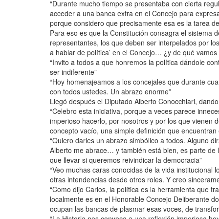
“Durante mucho tiempo se presentaba con cierta regul
acceder a una banca extra en el Concejo para expresa
porque considero que precisamente esa es la tarea de 
Para eso es que la Constitución consagra el sistema de
representantes, los que deben ser interpelados por lo
a hablar de política’ en el Concejo… ¿y de qué vamos a
“Invito a todos a que honremos la política dándole co
ser indiferente”
“Hoy homenajeamos a los concejales que durante cuar
con todos ustedes. Un abrazo enorme”
Llegó después el Diputado Alberto Conocchiari, dando c
“Celebro esta iniciativa, porque a veces parece innece
imperioso hacerlo, por nosotros y por los que vienen 
concepto vacío, una simple definición que encuentran 
“Quiero darles un abrazo simbólico a todos. Alguno dir
Alberto me abrace… y también está bien, es parte de 
que llevar si queremos reivindicar la democracia”
“Veo muchas caras conocidas de la vida institucional 
otras intendencias desde otros roles. Y creo sincera
“Como dijo Carlos, la política es la herramienta que t
localmente es en el Honorable Concejo Deliberante do
ocupan las bancas de plasmar esas voces, de transfor
“La Historia nos convoca a una reflexión imperiosa ho