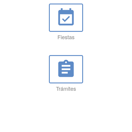
event_available
Fiestas
assignment
Trámites