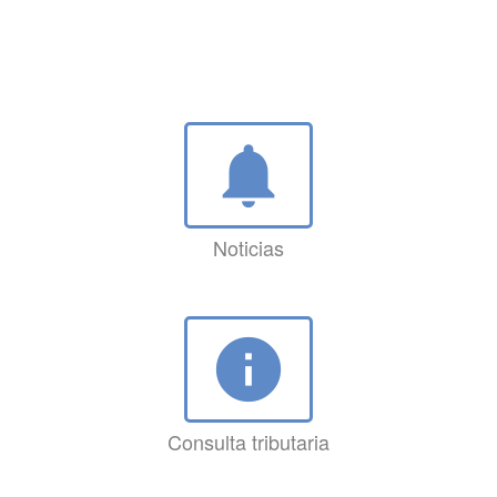
notifications
Noticias
info
Consulta tributaria