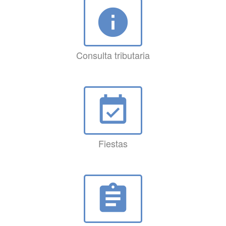
info
Consulta tributaria
event_available
Fiestas
assignment