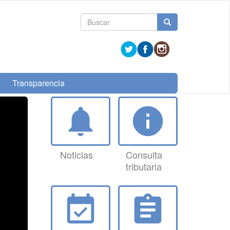
Formulario
Buscar
de
búsqueda
Transparencia
notifications
info
Noticias
Consulta
tributaria
event_available
assignment