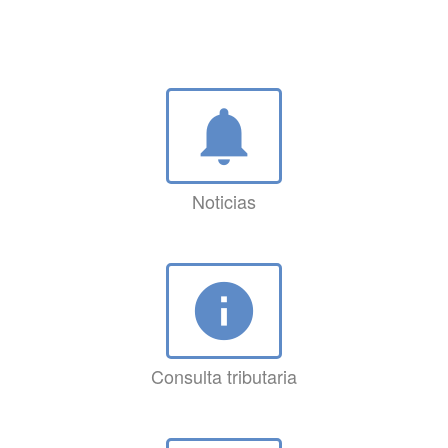
notifications
Noticias
info
Consulta tributaria