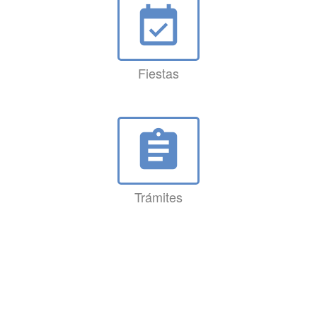
event_available
Fiestas
assignment
Trámites