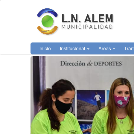
Ir
Municipalidad
al
de L. N. Alem
contenido
principal
Inicio
Institucional
Áreas
Trám
Contenido
principal