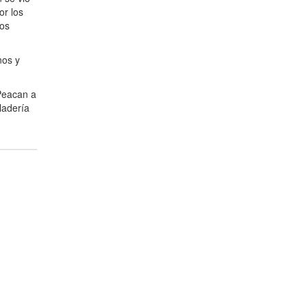
or los
los
nos y
 Peacan a
ladería