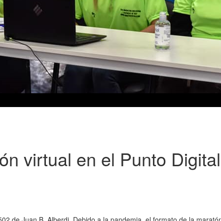
ón virtual en el Punto Digital
°502 de Juan B. Alberdi. Debido a la pandemia, el formato de la maratón