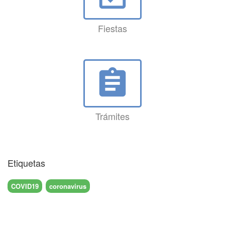
Fiestas
assignment
Trámites
Etiquetas
COVID19
coronavirus