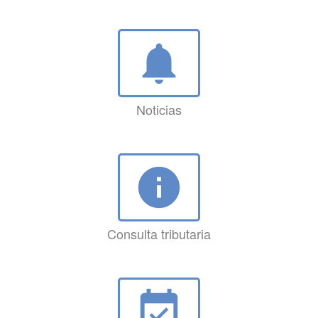
notifications
Noticias
info
Consulta tributaria
event_available