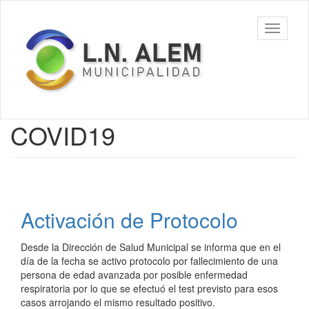
Ir
al
Municipalidad
Mostrar/
contenido
de L. N. Alem
barra
principal
de
navegac
Contenido
COVID19
principal
Activación de Protocolo
Desde la Dirección de Salud Municipal se informa que en el
día de la fecha se activo protocolo por fallecimiento de una
persona de edad avanzada por posible enfermedad
respiratoria por lo que se efectuó el test previsto para esos
casos arrojando el mismo resultado positivo.