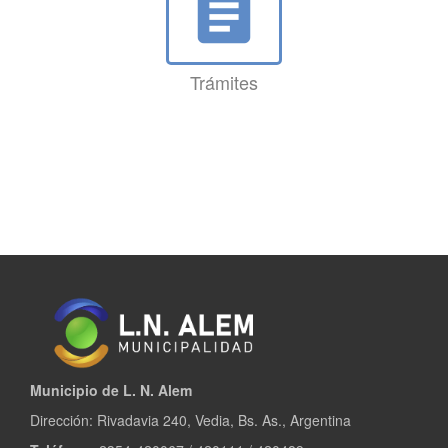
assignment
Trámites
Municipio de L. N. Alem
Dirección: Rivadavia 240, Vedia, Bs. As., Argentina