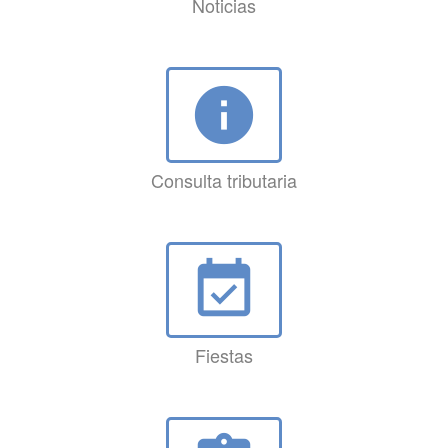
Noticias
info
Consulta tributaria
event_available
Fiestas