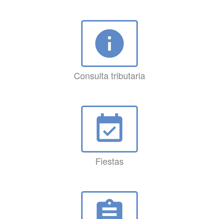
info
Consulta tributaria
event_available
Fiestas
assignment