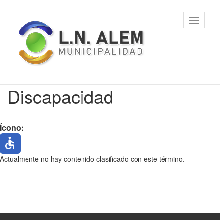
Ir
al
Municipalidad
Mostrar/
contenido
de L. N. Alem
barra
principal
de
navegac
Contenido
Discapacidad
principal
Ícono:
Actualmente no hay contenido clasificado con este término.